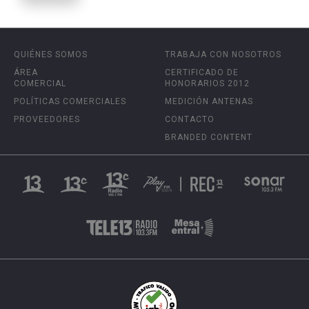
QUIÉNES SOMOS
TRABAJA CON NOSOTROS
ÁREA
CERTIFICADO DE
COMERCIAL
HONORARIOS 2012
POLÍTICAS COMERCIALES
MEDICIÓN ANTENAS
PROVEEDORES
CONTACTO
BRANDED CONTENT