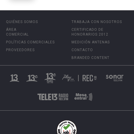
QUIÉNES SOMOS
TRABAJA CON NOSOTROS
ÁREA
CERTIFICADO DE
COMERCIAL
HONORARIOS 2012
POLÍTICAS COMERCIALES
MEDICIÓN ANTENAS
PROVEEDORES
CONTACTO
BRANDED CONTENT