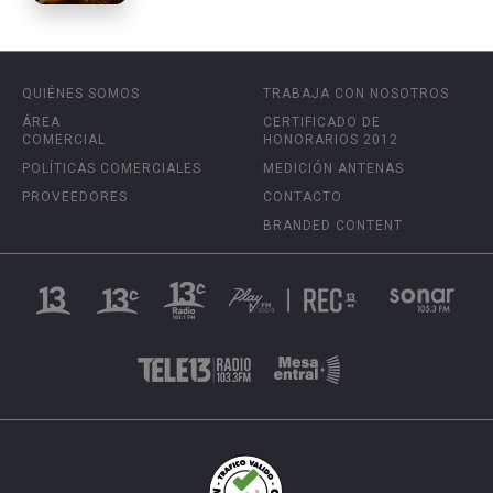
QUIÉNES SOMOS
TRABAJA CON NOSOTROS
ÁREA
CERTIFICADO DE
COMERCIAL
HONORARIOS 2012
POLÍTICAS COMERCIALES
MEDICIÓN ANTENAS
PROVEEDORES
CONTACTO
BRANDED CONTENT