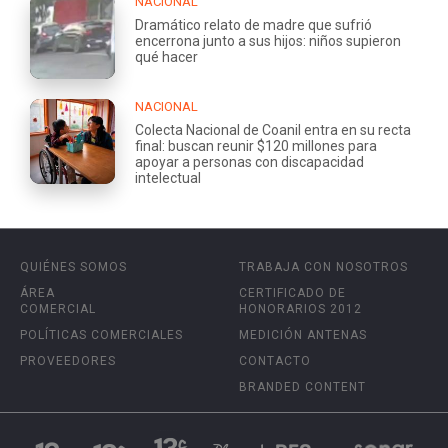
NACIONAL
Dramático relato de madre que sufrió
encerrona junto a sus hijos: niños supieron
qué hacer
NACIONAL
Colecta Nacional de Coanil entra en su recta
final: buscan reunir $120 millones para
apoyar a personas con discapacidad
intelectual
QUIÉNES SOMOS
TRABAJA CON NOSOTROS
ÁREA
CERTIFICADO DE
COMERCIAL
HONORARIOS 2012
POLÍTICAS COMERCIALES
MEDICIÓN ANTENAS
PROVEEDORES
CONTACTO
BRANDED CONTENT