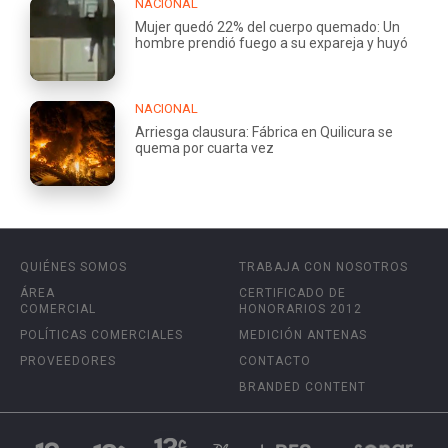
NACIONAL
Mujer quedó 22% del cuerpo quemado: Un
hombre prendió fuego a su expareja y huyó
NACIONAL
Arriesga clausura: Fábrica en Quilicura se
quema por cuarta vez
QUIÉNES SOMOS
TRABAJA CON NOSOTROS
ÁREA
CERTIFICADO DE
COMERCIAL
HONORARIOS 2012
POLÍTICAS COMERCIALES
MEDICIÓN ANTENAS
PROVEEDORES
CONTACTO
BRANDED CONTENT