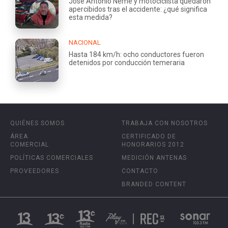
José Antonio Neme y motociclista quedaron
apercibidos tras el accidente: ¿qué significa
esta medida?
NACIONAL
Hasta 184 km/h: ocho conductores fueron
detenidos por conducción temeraria
QUIÉNES SOMOS
TRABAJA CON NOSOTROS
ÁREA
CERTIFICADO DE
COMERCIAL
HONORARIOS 2012
POLÍTICAS COMERCIALES
MEDICIÓN ANTENAS
PROVEEDORES
CONTACTO
BRANDED CONTENT