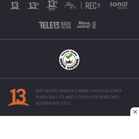
INÉS MATTE URREJOLA #0848, SANTIAGO, CHILE
FONO (562) 2 251 4000 © TODOS LOS DERECHOS
RESERVADOS. 13.CL