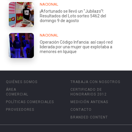
NACIONAL
¡Afortunado se llevó un "Jubilazo"!:
Resultados del Loto sorteo 5462 del
domingo 9 de agosto
NACIONAL
Operación Código Infancia: así cayó red
liderada por una mujer que explotaba a
menores en Iquique
QUIÉNES SOMOS
TRABAJA CON NOSOTROS
ÁREA
CERTIFICADO DE
COMERCIAL
HONORARIOS 2012
POLÍTICAS COMERCIALES
MEDICIÓN ANTENAS
PROVEEDORES
CONTACTO
BRANDED CONTENT