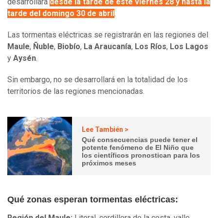
desarrollará
desde la tarde de este viernes 28 y hasta la
tarde del domingo 30 de abril
.
Las tormentas eléctricas se registrarán en las regiones del
Maule
,
Ñuble
,
Biobío
,
La Araucanía
,
Los Ríos
,
Los Lagos
y
Aysén
.
Sin embargo, no se desarrollará en la totalidad de los
territorios de las regiones mencionadas.
Lee También >
Qué consecuencias puede tener el
potente fenómeno de El Niño que
los científicos pronostican para los
próximos meses
Qué zonas esperan tormentas eléctricas:
Región del Maule:
Litoral, cordillera de la costa, valle,