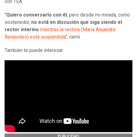
con TEA.
"
Quiero conversarlo con él
, pero desde mi mirada, como
sostenedor,
no está en discusión que siga siendo el
rector interino
mientras la rectora (María Alejandra
Benavides) está suspendida
", cerró.
También te puede interesar:
PUBLICIDAD