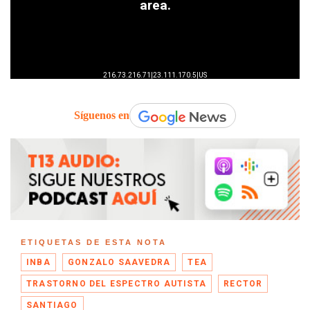
Síguenos en
ETIQUETAS DE ESTA NOTA
INBA
GONZALO SAAVEDRA
TEA
TRASTORNO DEL ESPECTRO AUTISTA
RECTOR
SANTIAGO