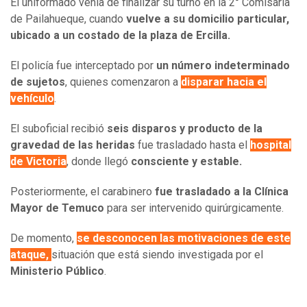
El uniformado venía de finalizar su turno en la 2° Comisaría
de Pailahueque, cuando
vuelve a su domicilio particular,
ubicado a un costado de la plaza de Ercilla.
El policía fue interceptado por
un número indeterminado
de sujetos
, quienes comenzaron a
disparar hacia el
vehículo
.
El suboficial recibió
seis disparos y producto de la
gravedad de las heridas
fue trasladado hasta el
hospital
de Victoria
, donde llegó
consciente y estable.
Posteriormente, el carabinero
fue trasladado a la Clínica
Mayor de Temuco
para ser intervenido quirúrgicamente.
De momento,
se desconocen las motivaciones de este
ataque,
situación que está siendo investigada por el
Ministerio Público
.