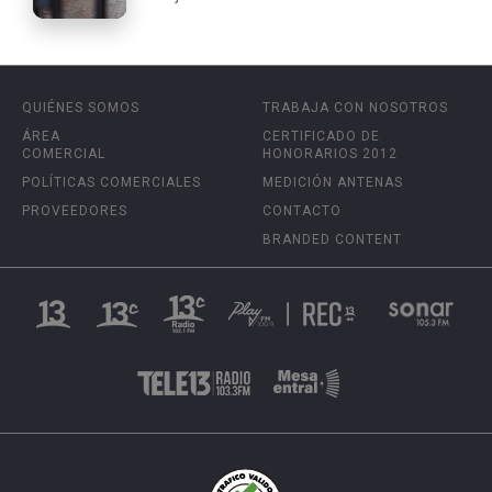
QUIÉNES SOMOS
TRABAJA CON NOSOTROS
ÁREA
CERTIFICADO DE
COMERCIAL
HONORARIOS 2012
POLÍTICAS COMERCIALES
MEDICIÓN ANTENAS
PROVEEDORES
CONTACTO
BRANDED CONTENT