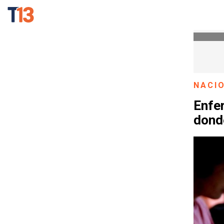
NACI
Enfer
dond