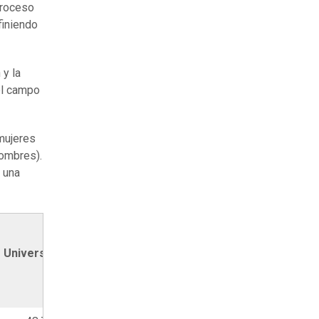
proceso
finiendo
 y la
el campo
mujeres
ombres).
n una
Total
Universidades
general