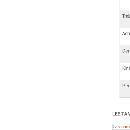
Tra
Adm
Der
Kin
Ped
LEE TA
Las carr