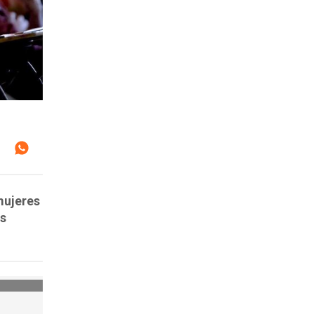
mujeres
us