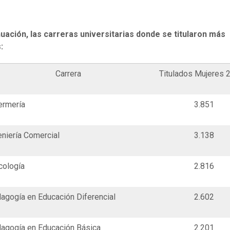
uación, las carreras universitarias donde se titularon más
:
Carrera
Titulados Mujeres 
ermería
3.851
eniería Comercial
3.138
cología
2.816
agogía en Educación Diferencial
2.602
agogía en Educación Básica
2.201