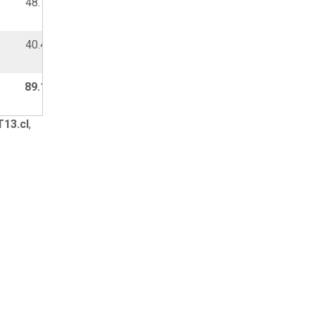
48.706
105.301
40.470
82.721
89.176
188.022
T13.cl
,