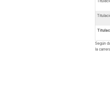
Titulac
Titula
Titula
Según d
la carre