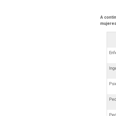
A contin
mujeres
Enf
Ing
Psi
Ped
Ped