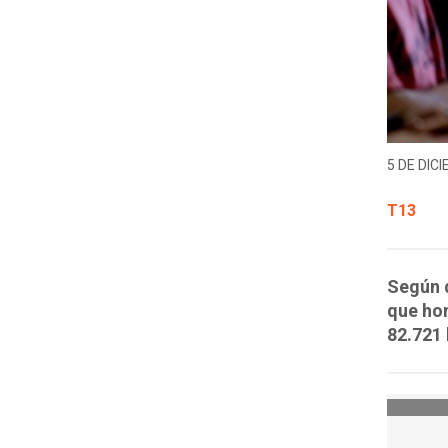
5 DE DICI
T13
Según d
que ho
82.721