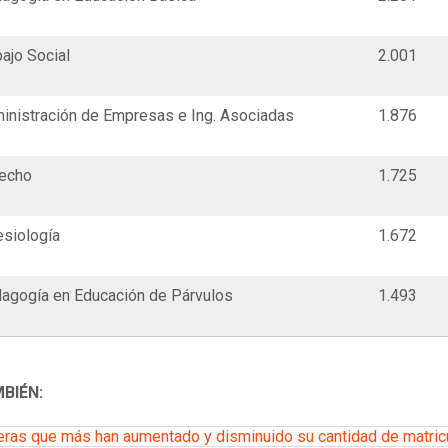
bajo Social
2.001
inistración de Empresas e Ing. Asociadas
1.876
echo
1.725
esiología
1.672
agogía en Educación de Párvulos
1.493
MBIÉN:
eras que más han aumentado y disminuido su cantidad de matri