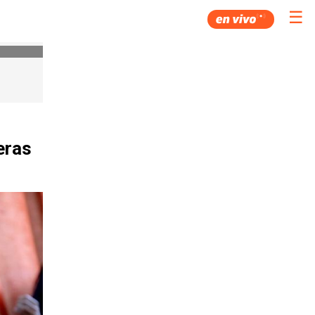
☰
eras