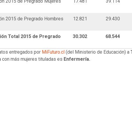
ión 2015 de Pregrado Mujeres
17.481
39.114
ción 2015 de Pregrado Hombres
12.821
29.430
ción Total 2015 de Pregrado
30.302
68.544
atos entregados por
MiFuturo.cl
(del Ministerio de Educación) a
ra con más mujeres tituladas es
Enfermería.