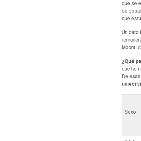
que se e
de postu
qué estu
Un dato 
remuner
laboral 
¿Qué pa
que homb
De esa
univers
Sexo