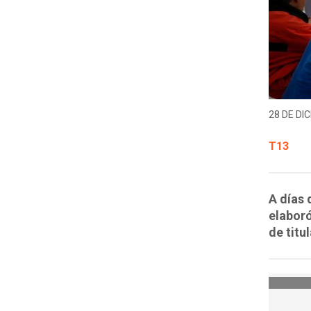
28 DE DIC
T13
A días 
elaboró
de titu