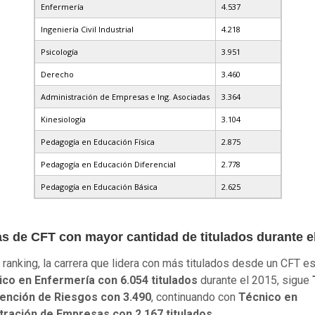
Enfermería
4.537
Ingeniería Civil Industrial
4.218
Psicología
3.951
Derecho
3.460
Administración de Empresas e Ing. Asociadas
3.364
Kinesiología
3.104
Pedagogía en Educación Física
2.875
Pedagogía en Educación Diferencial
2.778
Pedagogía en Educación Básica
2.625
as de
CFT
con mayor cantidad de titulados durante e
 ranking, la carrera que lidera con más titulados desde un CFT es
ico en Enfermería con 6.054 titulados
durante el 2015, sigue
ención de Riesgos con 3.490
, continuando con
Técnico en
tración de Empresas con 2.167 titulados.