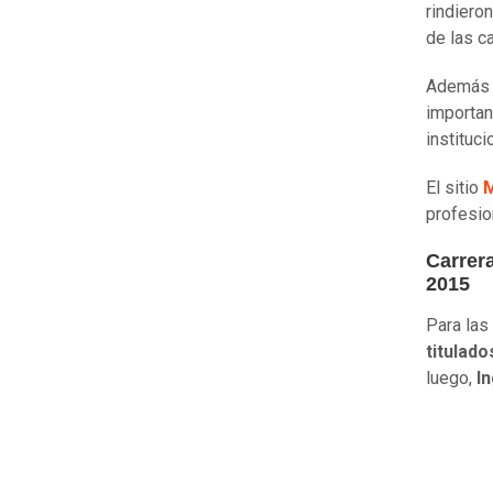
rindiero
de las c
Además 
importan
instituci
El sitio
M
profesio
Carrera
2015
Para las
titulado
luego,
In