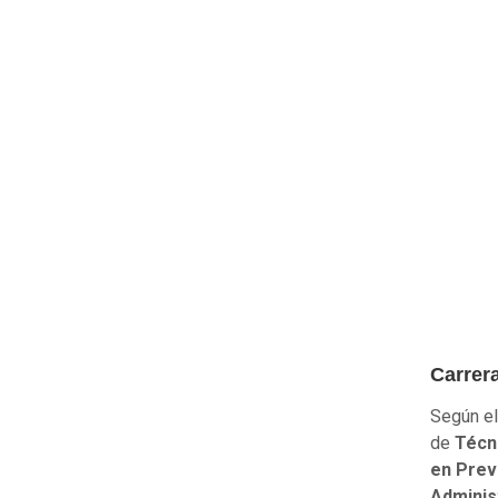
Carrer
Según el
de
Técn
en Prev
Adminis