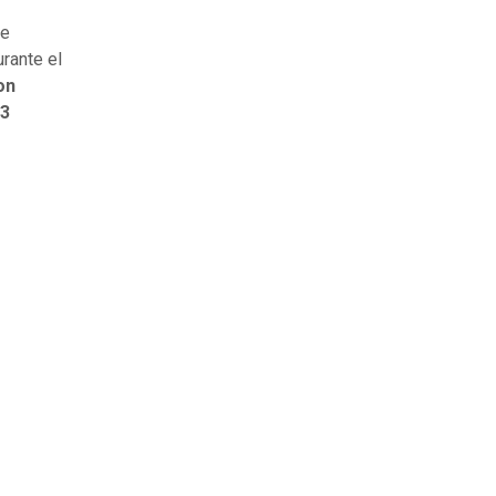
de
urante el
on
83