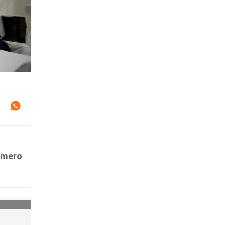
l
número