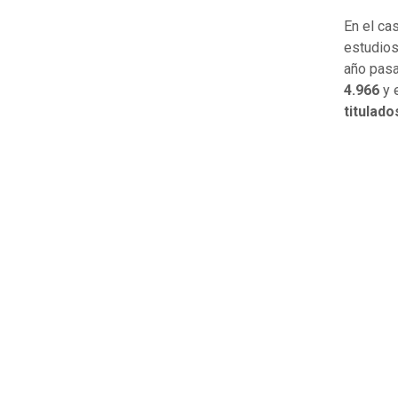
En el ca
estudio
año pasa
4.966
y 
titulado