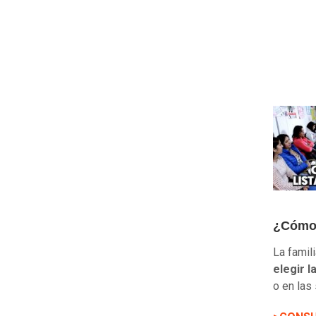
¿Cómo 
La famil
elegir 
o en las