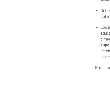
Deben
del a
Los n
educa
o med
super
de en
dicie
El monto