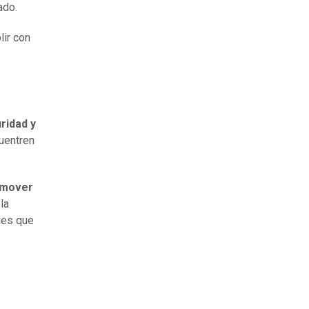
ado.
lir con
ridad y
uentren
omover
 la
les que