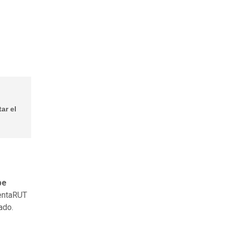
ar el
be
uentaRUT
ado.