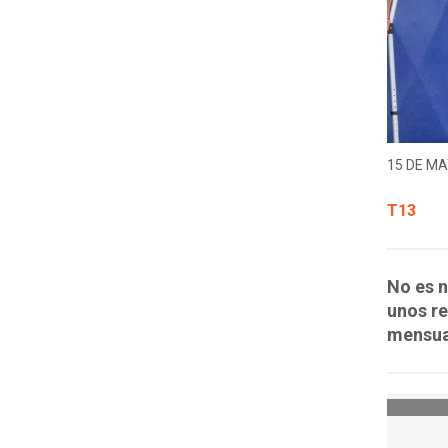
15 DE MA
T13
No es n
unos re
mensual