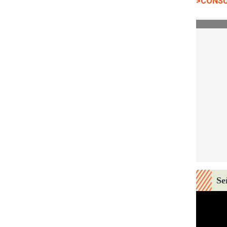
>CONSU
Se