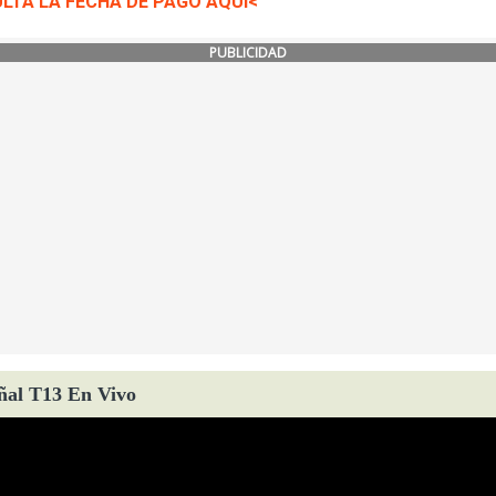
LTA LA FECHA DE PAGO AQUÍ<
PUBLICIDAD
ñal T13 En Vivo