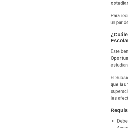
estudia
Para rec
un par de
¿Cuále
Escola
Este ben
Oportun
estudian
El Subsi
que las
superaci
les afec
Requis
Deben
Acomp