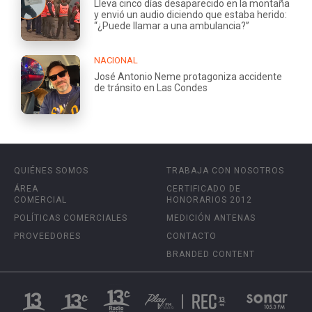
Lleva cinco días desaparecido en la montaña
y envió un audio diciendo que estaba herido:
“¿Puede llamar a una ambulancia?”
NACIONAL
José Antonio Neme protagoniza accidente
de tránsito en Las Condes
QUIÉNES SOMOS
TRABAJA CON NOSOTROS
ÁREA
CERTIFICADO DE
COMERCIAL
HONORARIOS 2012
POLÍTICAS COMERCIALES
MEDICIÓN ANTENAS
PROVEEDORES
CONTACTO
BRANDED CONTENT