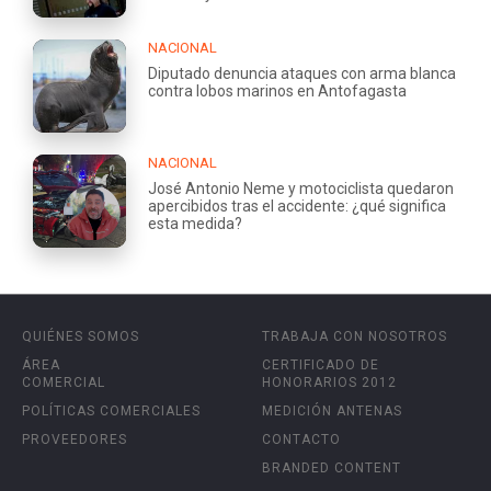
NACIONAL
Diputado denuncia ataques con arma blanca
contra lobos marinos en Antofagasta
NACIONAL
José Antonio Neme y motociclista quedaron
apercibidos tras el accidente: ¿qué significa
esta medida?
QUIÉNES SOMOS
TRABAJA CON NOSOTROS
ÁREA
CERTIFICADO DE
COMERCIAL
HONORARIOS 2012
POLÍTICAS COMERCIALES
MEDICIÓN ANTENAS
PROVEEDORES
CONTACTO
BRANDED CONTENT