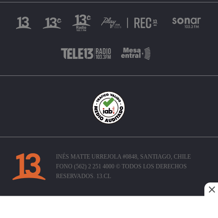
INÉS MATTE URREJOLA #0848, SANTIAGO, CHILE
FONO (562) 2 251 4000 © TODOS LOS DERECHOS
RESERVADOS. 13.CL