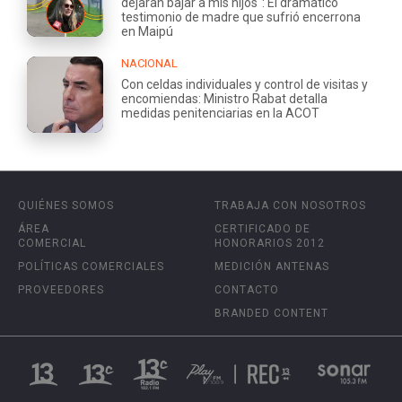
dejaran bajar a mis hijos": El dramático
testimonio de madre que sufrió encerrona
en Maipú
NACIONAL
Con celdas individuales y control de visitas y
encomiendas: Ministro Rabat detalla
medidas penitenciarias en la ACOT
QUIÉNES SOMOS
TRABAJA CON NOSOTROS
ÁREA
CERTIFICADO DE
COMERCIAL
HONORARIOS 2012
POLÍTICAS COMERCIALES
MEDICIÓN ANTENAS
PROVEEDORES
CONTACTO
BRANDED CONTENT