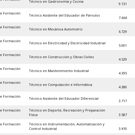
Técnico en Gastronomía y Cocina
9.131
de Formación
Técnico Asistente del Educador de Párvulos
7.664
de Formación
Técnico en Mecánica Automotriz
6.729
de Formación
Técnico en Electricidad y Electricidad Industrial
5.001
de Formación
Técnico en Construcción y Obras Civiles
4.529
de Formación
Técnico en Mantenimiento Industrial
4.395
de Formación
Técnico en Computación e Informática
4.380
de Formación
Técnico Asistente del Educador Diferencial
3.717
de Formación
Técnico en Deporte, Recreación y Preparación
Física
3.587
de Formación
Técnico en Instrumentación, Automatización y
Control Industrial
3.410