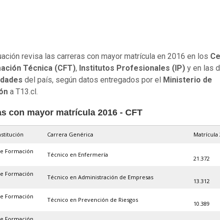
uación revisa las carreras con mayor matrícula en 2016 en los
Ce
ación Técnica (CFT)
,
Institutos Profesionales (IP)
y en las d
idades
del país, según datos entregados por el
Ministerio de
ión
a T13.cl.
as con mayor matrícula 2016 - CFT
nstitución
Carrera Genérica
Matrícula
de Formación
Técnico en Enfermería
21.372
de Formación
Técnico en Administración de Empresas
13.312
de Formación
Técnico en Prevención de Riesgos
10.389
de Formación