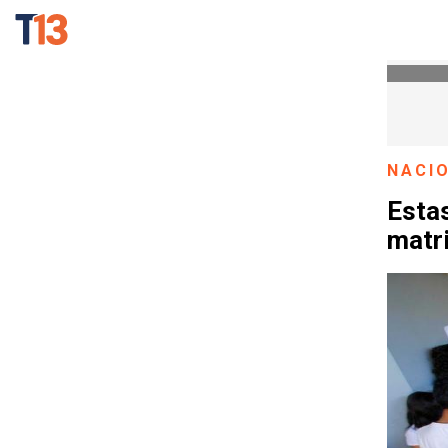
NACI
Estas
matr