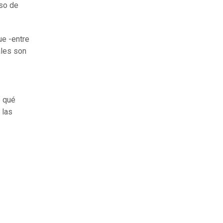
eso de
ue -entre
les son
o qué
 las