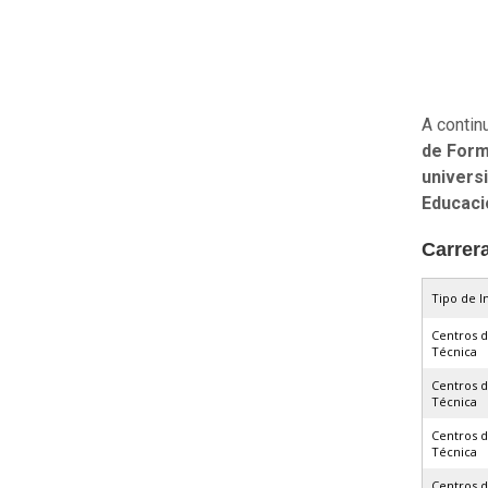
A contin
de Form
univers
Educac
Carrer
Tipo de I
Centros 
Técnica
Centros 
Técnica
Centros 
Técnica
Centros 