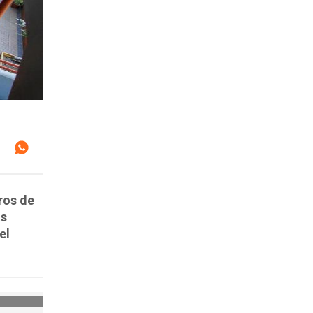
ros de
as
el