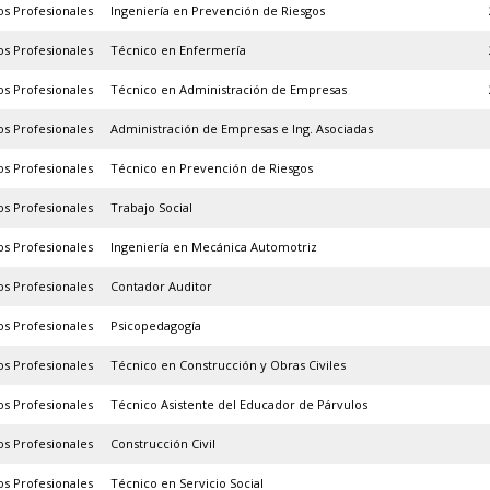
tos Profesionales
Ingeniería en Prevención de Riesgos
27.3
tos Profesionales
Técnico en Enfermería
26.5
tos Profesionales
Técnico en Administración de Empresas
22.6
tos Profesionales
Administración de Empresas e Ing. Asociadas
18.0
tos Profesionales
Técnico en Prevención de Riesgos
14.2
tos Profesionales
Trabajo Social
12.3
tos Profesionales
Ingeniería en Mecánica Automotriz
11.9
tos Profesionales
Contador Auditor
10.8
tos Profesionales
Psicopedagogía
10.2
tos Profesionales
Técnico en Construcción y Obras Civiles
10.2
tos Profesionales
Técnico Asistente del Educador de Párvulos
9.4
tos Profesionales
Construcción Civil
8.7
tos Profesionales
Técnico en Servicio Social
8.4