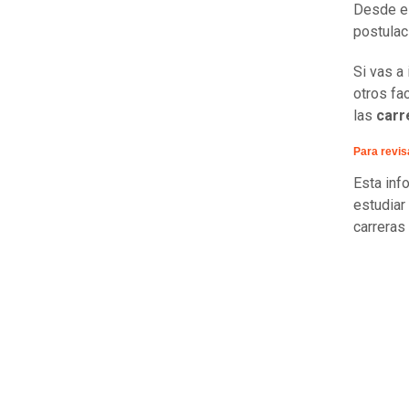
Desde el
postulac
Si vas a
otros fa
las
carre
Para revis
Esta inf
estudiar
carreras