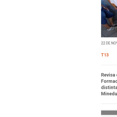
22 DE NO
T13
Revisa 
Formaci
distint
Minedu