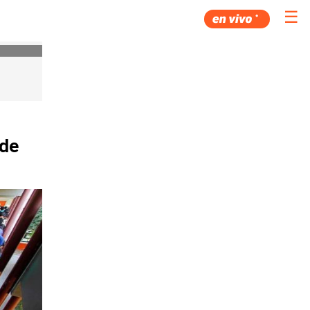
☰
 de