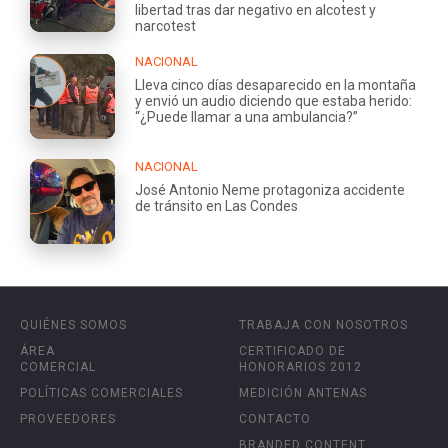
libertad tras dar negativo en alcotest y
narcotest
NACIONAL
Lleva cinco días desaparecido en la montaña
y envió un audio diciendo que estaba herido:
“¿Puede llamar a una ambulancia?”
NACIONAL
José Antonio Neme protagoniza accidente
de tránsito en Las Condes
QUIÉNES SOMOS
TRABAJA CON NOSOTROS
ÁREA
CERTIFICADO DE
COMERCIAL
HONORARIOS 2012
POLÍTICAS COMERCIALES
MEDICIÓN ANTENAS
PROVEEDORES
CONTACTO
BRANDED CONTENT