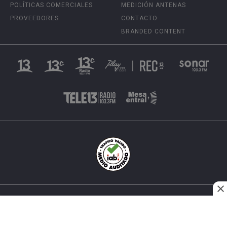
POLÍTICAS COMERCIALES
MEDICIÓN ANTENAS
PROVEEDORES
CONTACTO
BRANDED CONTENT
INÉS MATTE URREJOLA #0848, SANTIAGO, CHILE
FONO (562) 2 251 4000 © TODOS LOS DERECHOS
RESERVADOS. 13.CL