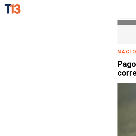
NACI
Pago
corr