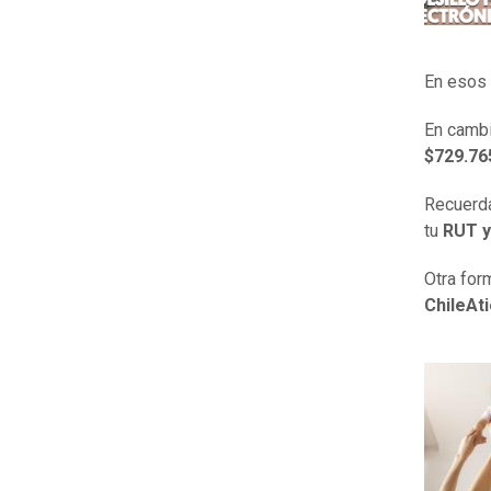
En esos
En cambi
$729.76
Recuerda
tu
RUT y
Otra for
ChileAt