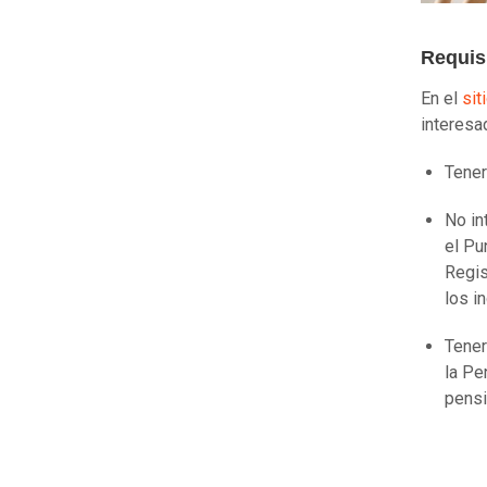
Requisi
En el
sit
interesa
Tener
No in
el Pu
Regis
los i
Tener
la Pe
pensi