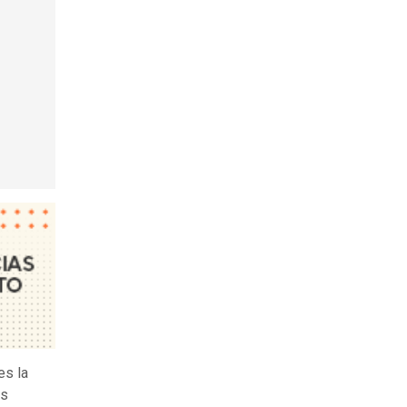
es la
as