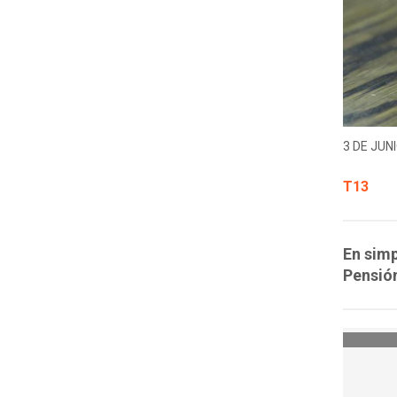
3 DE JUNI
T13
En simp
Pensión