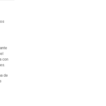
los
iante
el
a con
tes.
ma de
s