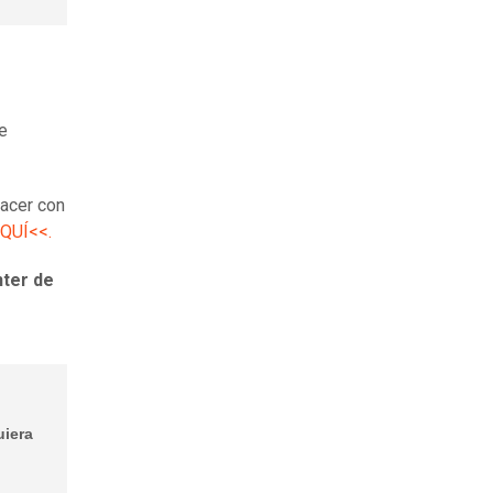
de
acer con
AQUÍ<<.
nter de
uiera