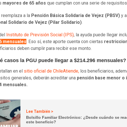
as
mayores de 65 años
que cumplan con una serie de requisitos
 reemplaza a la
Pensión Básica Solidaria de Vejez (PBSV)
y a
nal Solidario de Vejez (Pilar Solidario)
.
del
Instituto de Previsión Social (IPS)
, la ayuda puede llegar incl
6 mensuales
. Eso sí, este aporte cuenta con ciertas
restricci
ficiarios deben cumplir para recibir ese monto.
é casos la PGU puede llegar a $214.296 mensuales
tallan en el
sitio oficial de ChileAtiende,
los beneficiarios, ade
isitos generales, deberán acreditar una
pensión base menor o i
4 mensuales.
Lee También >
Bolsillo Familiar Electrónico: ¿Desde cuándo se rea
este beneficio?