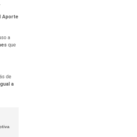
.
l
Aporte
uso a
ones
que
?
más de
gual a
ctiva