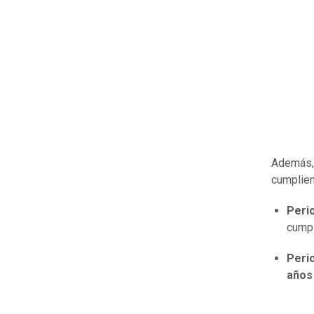
Además, 
cumplien
Perio
cumpl
Perio
años