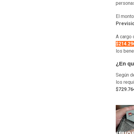
person
El monto
Previsio
A cargo 
$214.29
los bene
¿En qu
Según de
los requ
$729.76