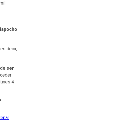
mil
e
 Mapocho
 es decir,
de ser
cceder
 lunes 4
?
lenar