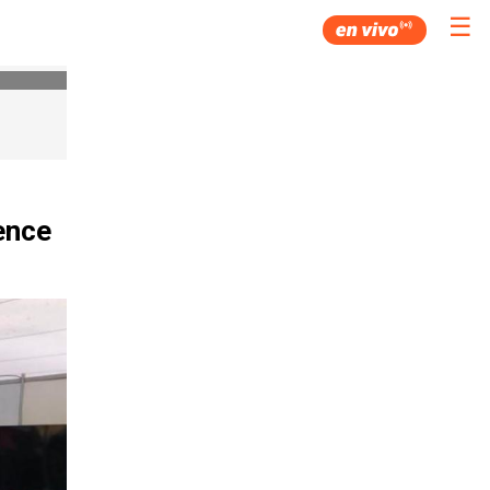
☰
ence