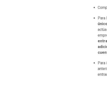
Compl
Para 
único
actúa
empre
entra
adic
cuen
Para 
anter
entra