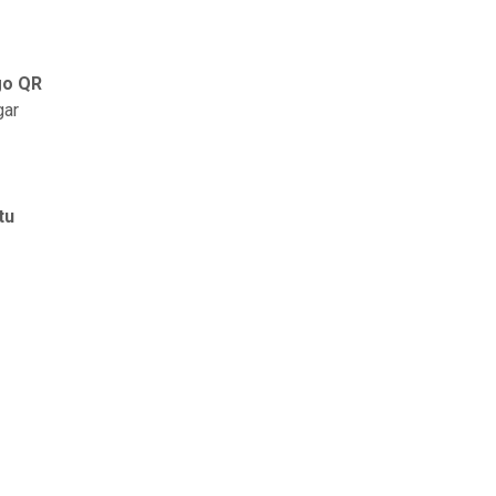
go QR
gar
tu