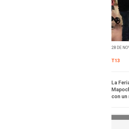
28 DE NO
T13
La Feri
Mapoch
con un 