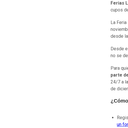
Ferias 
cupos de
La Feria
noviembr
desde la
Desde el
no se de
Para qui
parte de
24/7 a la
de dicie
¿Cómo 
Regis
un fo