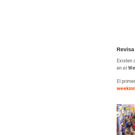
Revisa 
Existen 
en el
We
El prime
weekinm