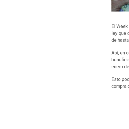
El Week 
ley que 
de hasta
Así, en 
benefici
enero d
Esto pod
compra d