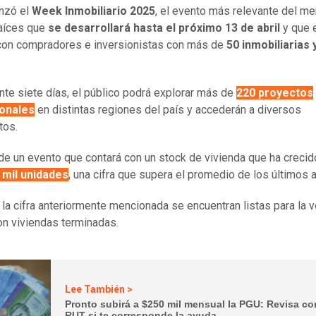
nzó el
Week Inmobiliario 2025
, el evento más relevante del m
aíces que
se desarrollará hasta el próximo 13 de abril
y que 
con compradores e inversionistas con más de
50 inmobiliarias
.
ante siete días, el público podrá explorar más de
220 proyectos
ionales
en distintas regiones del país y accederán a diversos
tos.
 de un evento que contará con un stock de vivienda que ha crecid
 mil unidades
, una cifra que supera el promedio de los últimos 
 la cifra anteriormente mencionada se encuentran listas para la v
on viviendas terminadas.
Lee También >
Pronto subirá a $250 mil mensual la PGU: Revisa co
RUT si te corresponde la ayuda