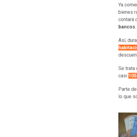
Ya come
bienes r
contará 
bancos
Así, dur
habitac
descuen
Se trata
casi
105
Parte de
lo que s