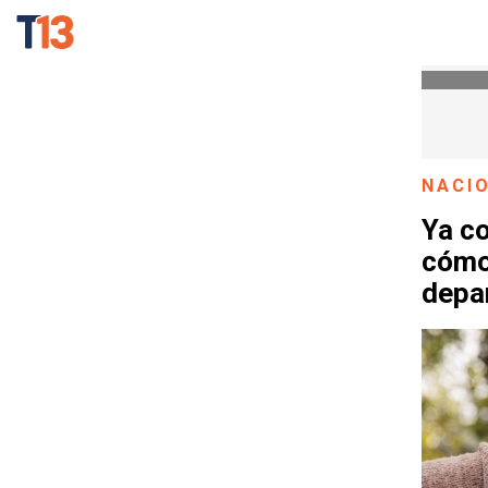
NACI
Ya c
cómo
depa