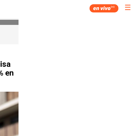
☰
isa
% en