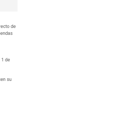
yecto de
iendas
 1 de
cen su