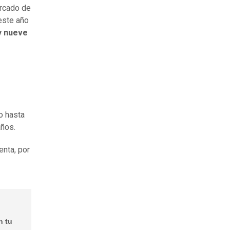
ercado de
este año
 y nueve
o hasta
años.
enta, por
n tu