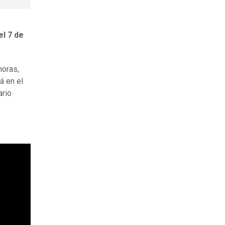
l 7 de
horas,
á en el
ario