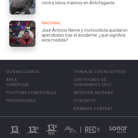
contra lobos marinos en Antofagasta
NACIONAL
José Antonio Neme y motociclista quedaron
apercibidos tras el accidente: ¿qué significa
esta medida?
QUIÉNES SOMOS
TRABAJA CON NOSOTROS
ÁREA
CERTIFICADO DE
COMERCIAL
HONORARIOS 2012
POLÍTICAS COMERCIALES
MEDICIÓN ANTENAS
PROVEEDORES
CONTACTO
BRANDED CONTENT