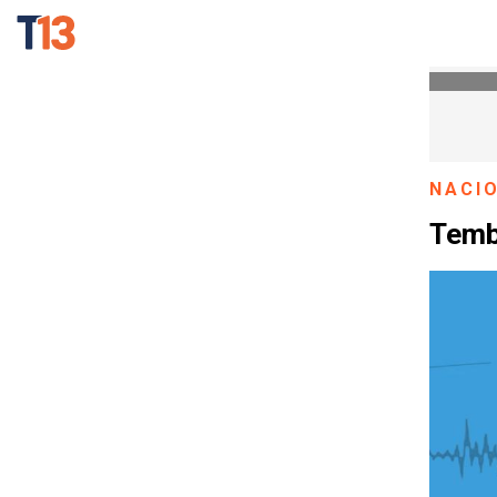
NACI
Tembl