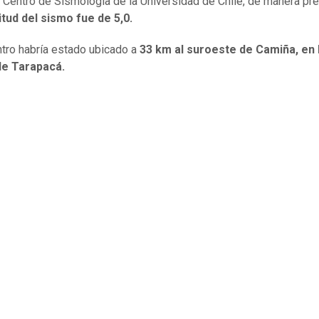
 Centro de Sismología de la Universidad de Chile, de manera prel
tud del sismo fue de 5,0.
ntro habría estado ubicado a
33 km al suroeste de Camiña, en 
de Tarapacá.