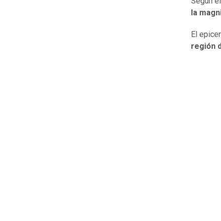
Según el
la magni
El epice
región 