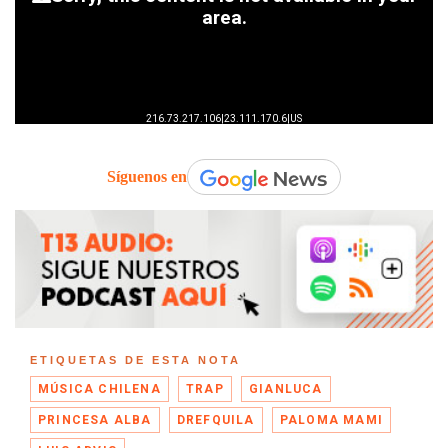
Síguenos en
ETIQUETAS DE ESTA NOTA
MÚSICA CHILENA
TRAP
GIANLUCA
PRINCESA ALBA
DREFQUILA
PALOMA MAMI