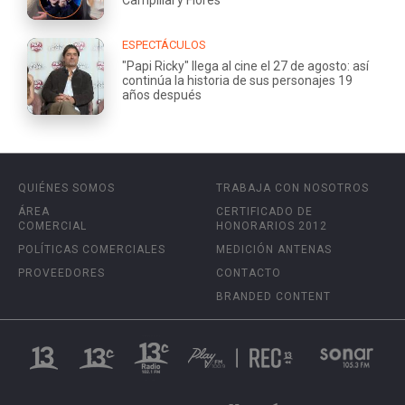
ESPECTÁCULOS
"Papi Ricky" llega al cine el 27 de agosto: así
continúa la historia de sus personajes 19
años después
QUIÉNES SOMOS
TRABAJA CON NOSOTROS
ÁREA
CERTIFICADO DE
COMERCIAL
HONORARIOS 2012
POLÍTICAS COMERCIALES
MEDICIÓN ANTENAS
PROVEEDORES
CONTACTO
BRANDED CONTENT