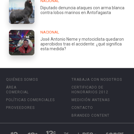
NACIONAL
Diputado denuncia ataques con arma blanca
contra lobos marinos en Antofagasta
NACIONAL
José Antonio Neme y motociclista quedaron
apercibidos tras el accidente: ¿qué significa
esta medida?
QUIÉNES SOMOS
TRABAJA CON NOSOTROS
ÁREA
CERTIFICADO DE
COMERCIAL
HONORARIOS 2012
POLÍTICAS COMERCIALES
MEDICIÓN ANTENAS
PROVEEDORES
CONTACTO
BRANDED CONTENT