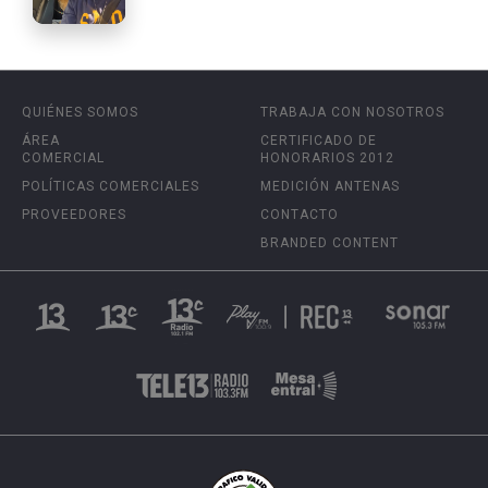
QUIÉNES SOMOS
TRABAJA CON NOSOTROS
ÁREA
CERTIFICADO DE
COMERCIAL
HONORARIOS 2012
POLÍTICAS COMERCIALES
MEDICIÓN ANTENAS
PROVEEDORES
CONTACTO
BRANDED CONTENT