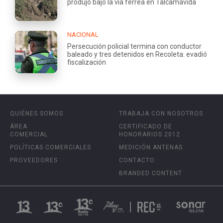
produjo bajo la vía férrea en Talcamávida
NACIONAL
Persecución policial termina con conductor
baleado y tres detenidos en Recoleta: evadió
fiscalización
QUIÉNES SOMOS
TRABAJA CON NOSOTROS
ÁREA
CERTIFICADO DE
COMERCIAL
HONORARIOS 2012
POLÍTICAS COMERCIALES
MEDICIÓN ANTENAS
PROVEEDORES
CONTACTO
BRANDED CONTENT