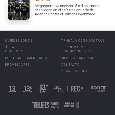
Megaoperativo nacional: 5 mil policías se
despliegan en el país tras anuncio de
Agenda Contra el Crimen Organizado
QUIÉNES SOMOS
TRABAJA CON NOSOTROS
ÁREA
CERTIFICADO DE
COMERCIAL
HONORARIOS 2012
POLÍTICAS COMERCIALES
MEDICIÓN ANTENAS
PROVEEDORES
CONTACTO
BRANDED CONTENT