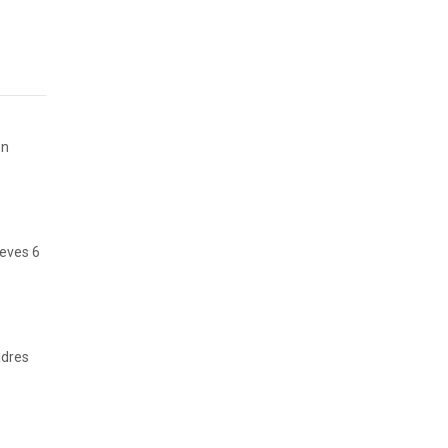
en
ueves 6
adres