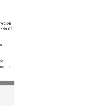
 región
bado 02
án
ca
bío, La