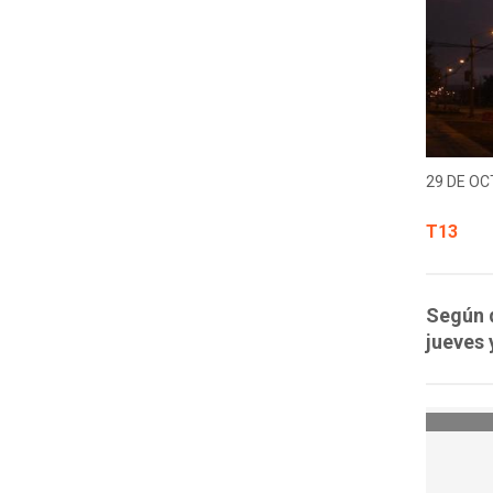
29 DE OC
T13
Según d
jueves 