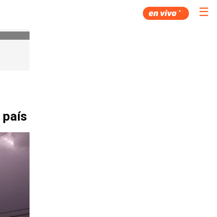
☰
 país