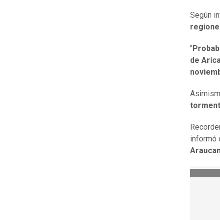
Según in
regione
"
Probabl
de Aric
noviemb
Asimismo
torment
Recordem
informó 
Araucan