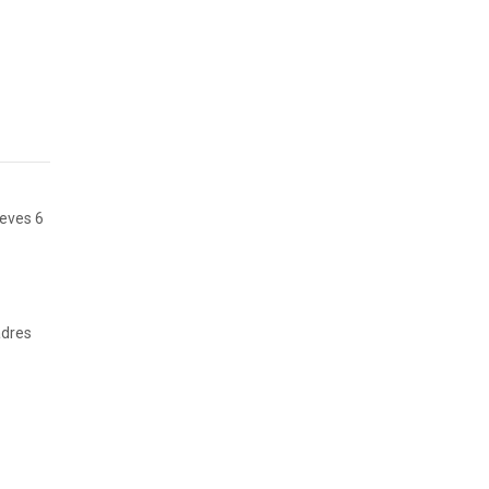
ueves 6
adres