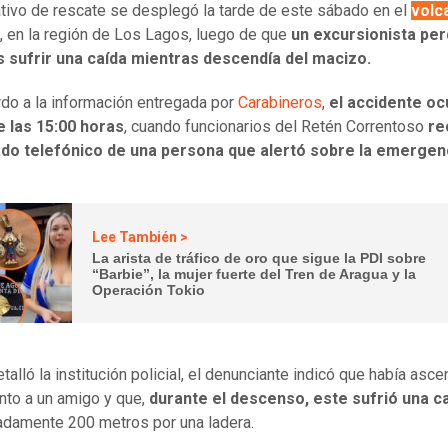
tivo de rescate se desplegó la tarde de este sábado en el
volc
, en la región de Los Lagos, luego de que
un excursionista per
s sufrir una caída mientras descendía del macizo.
do a la información entregada por
Carabineros
,
el accidente oc
e las 15:00 horas
, cuando funcionarios del Retén Correntoso
re
ado telefónico de una persona que alertó sobre la emergen
Lee También >
La arista de tráfico de oro que sigue la PDI sobre
“Barbie”, la mujer fuerte del Tren de Aragua y la
Operación Tokio
alló la institución policial, el denunciante indicó que había asce
unto a un amigo y que,
durante el descenso, este sufrió una c
damente 200 metros por una ladera.