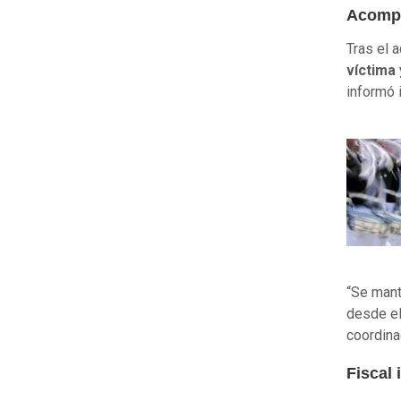
Acompa
Tras el 
víctima 
informó 
“Se mant
desde el
coordina
Fiscal