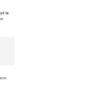
yó la
ue
aron