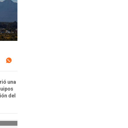
rió una
quipos
ión del