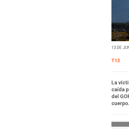
13 DE JUN
T13
La víct
caída p
del GOP
cuerpo