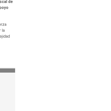
scal de
apoyo
erza
 la
ejidad