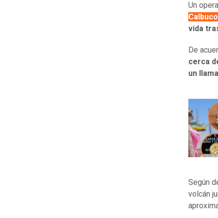
Un opera
Calbuco
vida tra
De acuer
cerca d
un llam
Según det
volcán j
aproxima