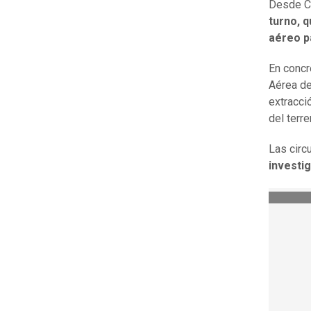
Desde C
turno, 
aéreo p
En concr
Aérea de
extracci
del terre
Las circ
investi