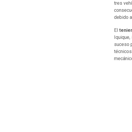
tres veh
consecue
debido a
El
tenie
Iquique,
suceso p
técnicos
mecánico