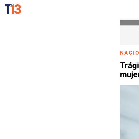
NACI
Trági
mujer