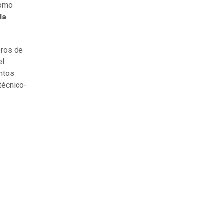
omo
da
eros de
el
entos
 técnico-