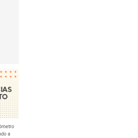
lómetro
ndo a