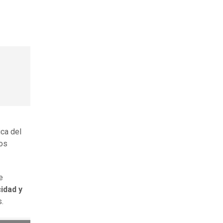
ica del
los
e
cidad y
s.