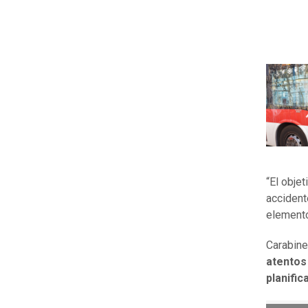
“El obje
accident
elemento
Carabine
atentos 
planifi