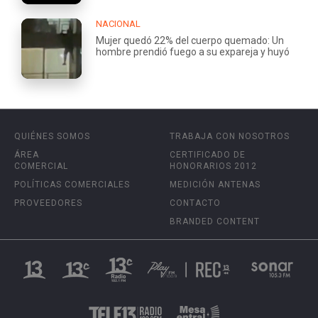
NACIONAL
Mujer quedó 22% del cuerpo quemado: Un
hombre prendió fuego a su expareja y huyó
QUIÉNES SOMOS
TRABAJA CON NOSOTROS
ÁREA
CERTIFICADO DE
COMERCIAL
HONORARIOS 2012
POLÍTICAS COMERCIALES
MEDICIÓN ANTENAS
PROVEEDORES
CONTACTO
BRANDED CONTENT