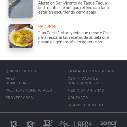
Alerta en San Vicente de Tagua Tagua:
sedimentos de antiguo relleno sanitario
estarían escurriendo cerro abajo
NACIONAL
“Las Guelis”: el proyecto que recorre Chile
para rescatar las recetas de abuela que
pasan de generación en generación
QUIÉNES SOMOS
TRABAJA CON NOSOTROS
ÁREA
CERTIFICADO DE
COMERCIAL
HONORARIOS 2012
POLÍTICAS COMERCIALES
MEDICIÓN ANTENAS
PROVEEDORES
CONTACTO
BRANDED CONTENT