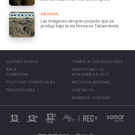
NACIONAL
Las imágenes del gran socavón que se
produjo bajo la vía férrea en Talcamávida
QUIÉNES SOMOS
TRABAJA CON NOSOTROS
ÁREA
CERTIFICADO DE
COMERCIAL
HONORARIOS 2012
POLÍTICAS COMERCIALES
MEDICIÓN ANTENAS
PROVEEDORES
CONTACTO
BRANDED CONTENT