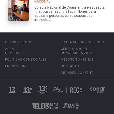
NACIONAL
Colecta Nacional de Coanil entra en su recta
final: buscan reunir $120 millones para
apoyar a personas con discapacidad
intelectual
QUIÉNES SOMOS
TRABAJA CON NOSOTROS
ÁREA
CERTIFICADO DE
COMERCIAL
HONORARIOS 2012
POLÍTICAS COMERCIALES
MEDICIÓN ANTENAS
PROVEEDORES
CONTACTO
BRANDED CONTENT