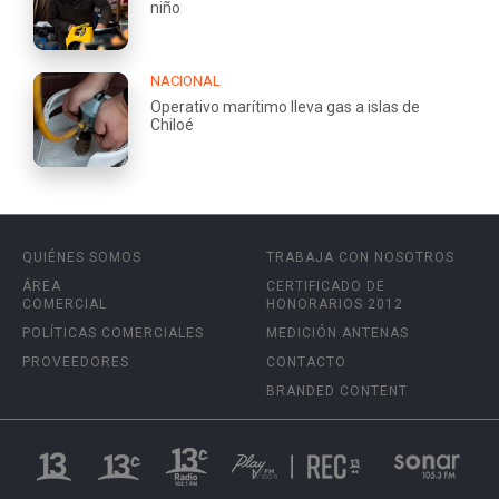
niño
NACIONAL
Operativo marítimo lleva gas a islas de
Chiloé
QUIÉNES SOMOS
TRABAJA CON NOSOTROS
ÁREA
CERTIFICADO DE
COMERCIAL
HONORARIOS 2012
POLÍTICAS COMERCIALES
MEDICIÓN ANTENAS
PROVEEDORES
CONTACTO
BRANDED CONTENT