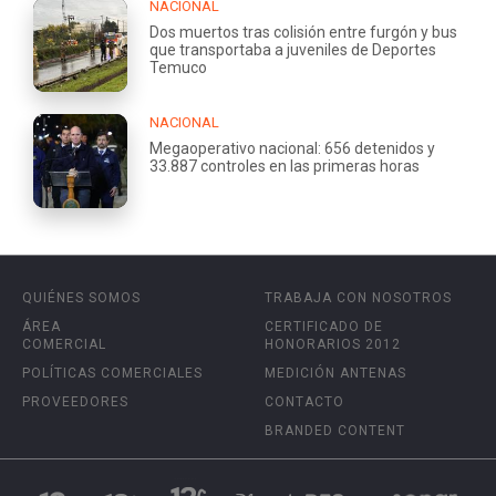
NACIONAL
Dos muertos tras colisión entre furgón y bus
que transportaba a juveniles de Deportes
Temuco
NACIONAL
Megaoperativo nacional: 656 detenidos y
33.887 controles en las primeras horas
QUIÉNES SOMOS
TRABAJA CON NOSOTROS
ÁREA
CERTIFICADO DE
COMERCIAL
HONORARIOS 2012
POLÍTICAS COMERCIALES
MEDICIÓN ANTENAS
PROVEEDORES
CONTACTO
BRANDED CONTENT