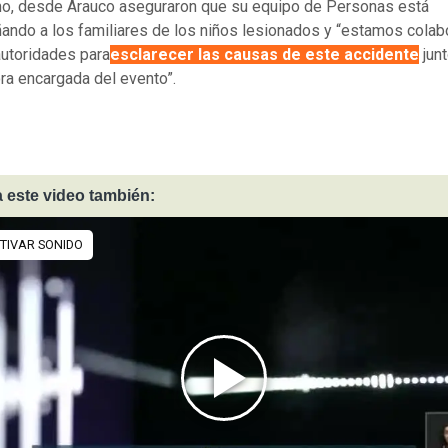
mo, desde Arauco aseguraron que su equipo de Personas está
ndo a los familiares de los niños lesionados y “estamos cola
autoridades para
esclarecer las causas de este accidente
junt
ra encargada del evento”.
 este video también: