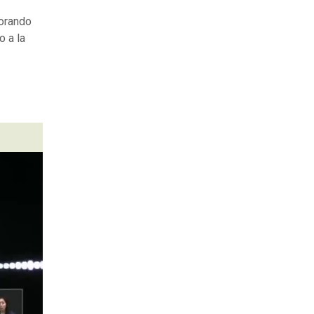
borando
o a la