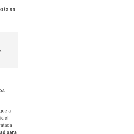
esto en
e
Los
que a
ía al
ratada
dad para