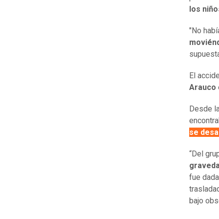
los niño
"No habí
movién
supuesta
El accid
Arauco
Desde la
encontrab
se desa
“Del gru
graved
fue dada 
traslada
bajo obs