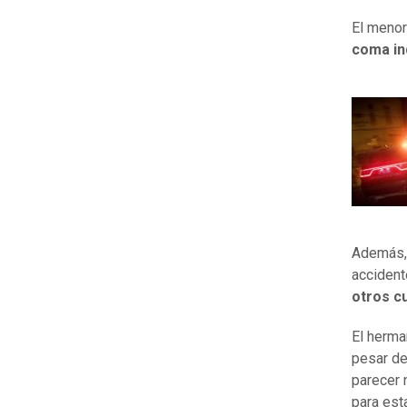
El menor
coma in
Además, 
accident
otros cu
El herma
pesar de
parecer 
para est