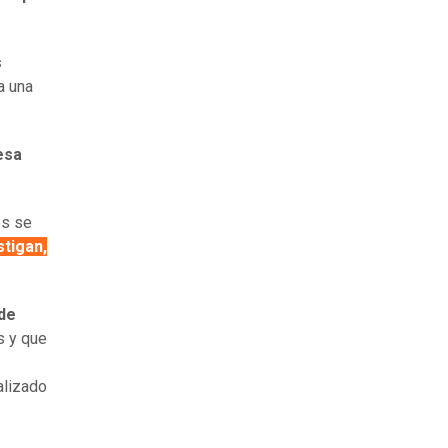
s
a una
esa
es se
stigan,
 de
s y que
alizado