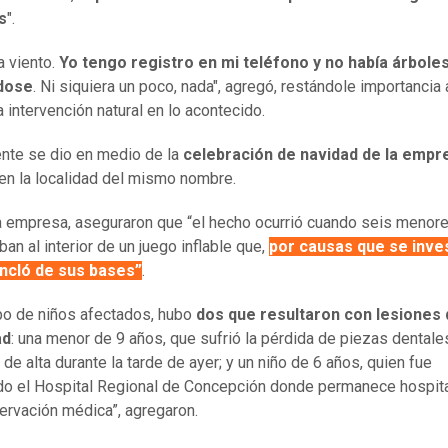
s
".
a viento.
Yo tengo registro en mi teléfono y no había árbole
dose
. Ni siquiera un poco, nada", agregó, restándole importancia 
 intervención natural en lo acontecido.
ente se dio en medio de la
celebración de navidad de la empr
en la localidad del mismo nombre.
 empresa, aseguraron que “el hecho ocurrió cuando seis menor
an al interior de un juego inflable que,
por causas que se inve
ncló de sus bases”
.
po de niños afectados, hubo
dos que resultaron con lesiones
ad
: una menor de 9 años, que sufrió la pérdida de piezas dentale
de alta durante la tarde de ayer; y un niño de 6 años, quien fue
do el Hospital Regional de Concepción donde permanece hospit
ervación médica”, agregaron.