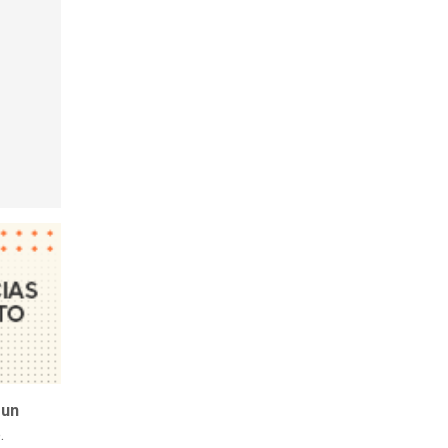
 un
e.