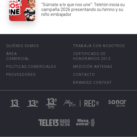
"Súmate a lo que nos une": Teletón inicia su
campaña 2026 presentando su himno y su
niño embajador
QUIÉNES SOMOS
TRABAJA CON NOSOTROS
ÁREA
CERTIFICADO DE
COMERCIAL
HONORARIOS 2012
POLÍTICAS COMERCIALES
MEDICIÓN ANTENAS
PROVEEDORES
CONTACTO
BRANDED CONTENT