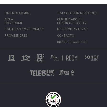
QUIÉNES SOMOS
TRABAJA CON NOSOTROS
ÁREA
CERTIFICADO DE
COMERCIAL
HONORARIOS 2012
POLÍTICAS COMERCIALES
MEDICIÓN ANTENAS
PROVEEDORES
CONTACTO
BRANDED CONTENT