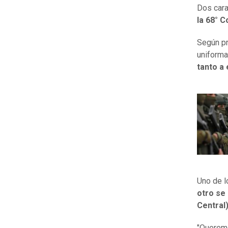
Dos cara
la 68° C
Según pr
uniforma
tanto a 
Uno de l
otro se
Central)
"Queremo