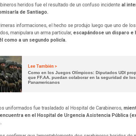
bineros heridos fue el resultado de un confuso incidente
al int
omisaría de Santiago.
imeras informaciones, el hecho se produjo luego que uno de los
dos, manipulara un arma particular,
escapándose un disparo e 
él como a un segundo policía.
Lee También >
Como en los Juegos Olímpicos: Diputados UDI pro
que FF.AA. puedan colaborar en la seguridad de los
Panamericanos
os uniformados fue trasladado al Hospital de Carabineros,
mien
 encuentra en el Hospital de Urgencia Asistencia Pública (e
.
s confirmar que lamentablemente dos carabineros heridos de 