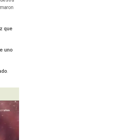
ormaron
z que
de uno
ado
.