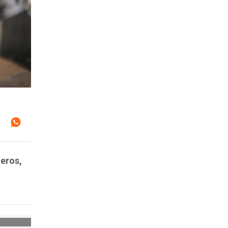
neros,