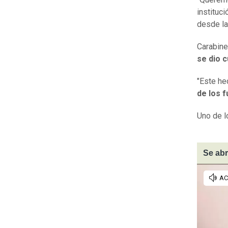
instituc
desde la 
Carabine
se dio c
"Este hec
de los 
Uno de l
Se abr