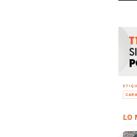
ETIQ
CARA
LO 