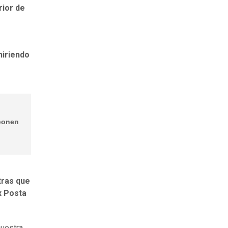
erior de
hiriendo
ponen
tras que
x Posta
nuestra