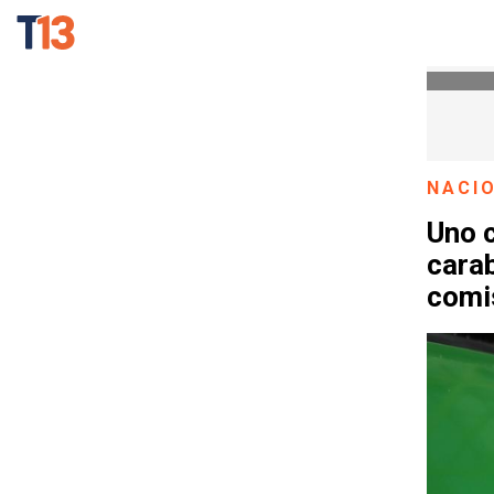
NACI
Uno 
carab
comi