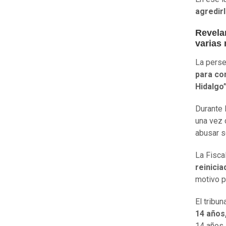
agredir
Revela
varias
La perse
para co
Hidalgo
Durante 
una vez 
abusar s
La Fisca
reinicia
motivo p
El tribun
14 años
14 años,