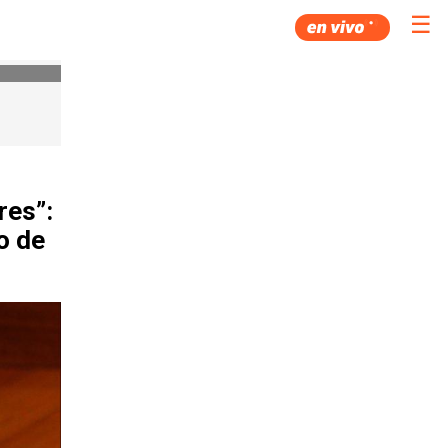
☰
res”:
o de