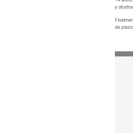
y obstruc
Finalme
de plazo