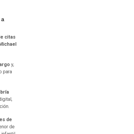
 a
e citas
“Michael
cargo
y,
o para
abría
igital,
ción.
es de
enor de
infantil