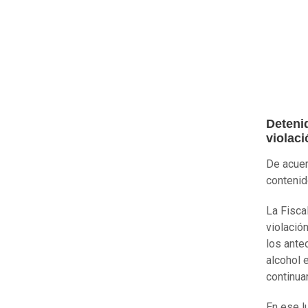
Deteni
violaci
De acuer
conteni
La Fisca
violació
los ante
alcohol 
continua
En ese l