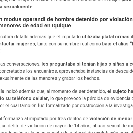
la sexualmente.
n modus operandi de hombre detenido por violación
 menores de edad en Iquique
cutora detalló además que el imputado
utilizaba plataformas d
ntactar mujeres
, tanto con su nombre real como
bajo el alias 
”
.
las conversaciones,
les preguntaba si tenían hijas o niñas a 
concretados los encuentros, aprovechaba instancias de descuid
exualmente de las menores y grabar los hechos.
lía indicó además que, al momento de ser detenido,
el sujeto h
do su teléfono celular,
lo que provocó la pérdida de evidencia d
or el cual también fue formalizado por obstrucción a la investiga
al formalizó al imputado por tres delitos de
violación de menor
,
un delito de violación de mayor de 14 años, abuso sexual de m
 producción y almacenamiento de material de explotación sexual 