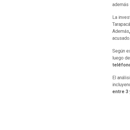
además d
La inves
Tarapac
Además
acusado
Según ex
luego de
teléfono
El análi
incluyen
entre 3