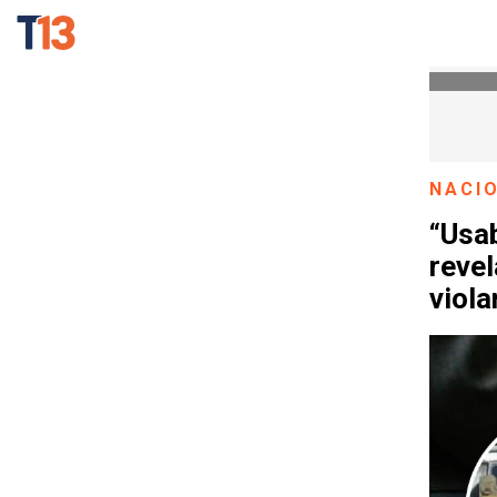
NACI
“Usa
reve
viola