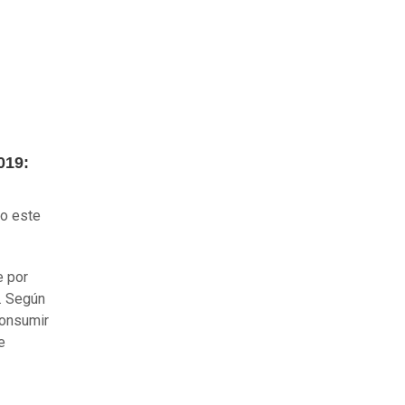
019:
do este
e por
. Según
consumir
e