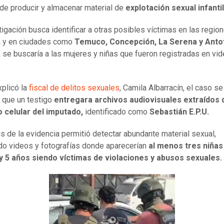
e producir y almacenar material de
explotación sexual infantil
tigación busca identificar a otras posibles víctimas en las regio
á y en ciudades como
Temuco, Concepción, La Serena y Anto
,
se buscaría a las mujeres y niñas que fueron registradas en vid
.
plicó la
fiscal de delitos sexuales
, Camila Albarracín, el caso se
 que un testigo
entregara archivos audiovisuales extraídos 
 celular del imputado,
identificado como
Sebastián E.P.U.
sis de la evidencia permitió detectar abundante material sexual,
do videos y fotografías donde aparecerían
al menos tres niñas
 y 5 años siendo víctimas de violaciones y abusos sexuales.