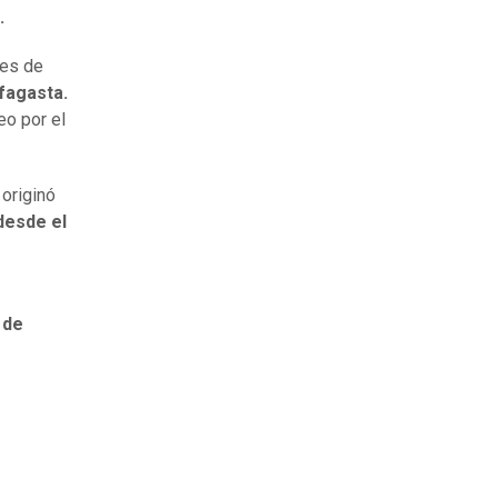
.
nes de
fagasta.
eo por el
 originó
desde el
 de