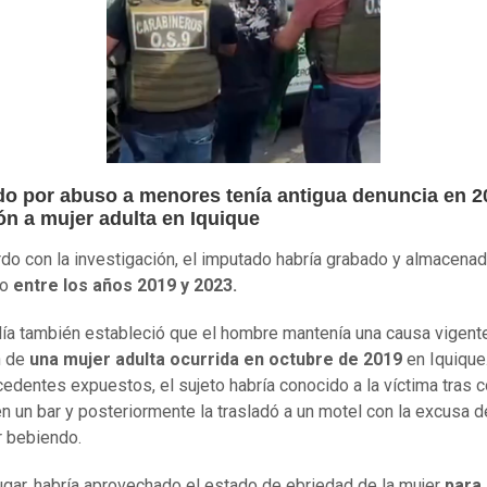
do por abuso a menores tenía antigua denuncia en 2
ón a mujer adulta en Iquique
do con la investigación, el imputado habría grabado y almacena
do
entre los años 2019 y 2023.
lía también estableció que el hombre mantenía una causa vigent
n de
una mujer adulta ocurrida en octubre de 2019
en Iquique
cedentes expuestos, el sujeto habría conocido a la víctima tras 
en un bar y posteriormente la trasladó a un motel con la excusa d
r bebiendo.
ugar, habría aprovechado el estado de ebriedad de la mujer
para