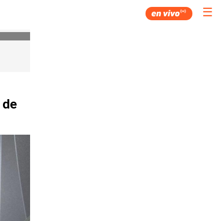
☰
 de