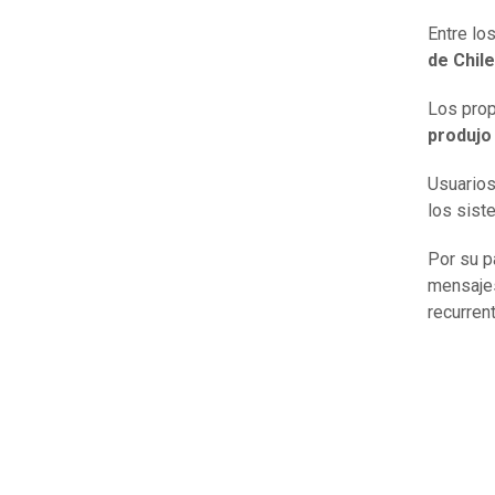
Entre lo
de Chile
Los prop
produjo 
Usuarios
los sist
Por su p
mensajes
recurren