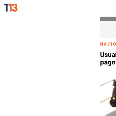
NACI
Usua
pago