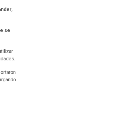
ander,
ue se
ilizar
tidades.
portaron
cargando