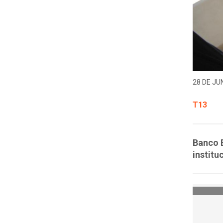
28 DE JUN
T13
Banco E
institu