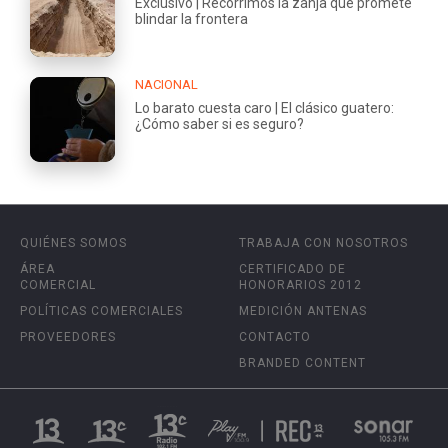
Exclusivo | Recorrimos la zanja que promete
blindar la frontera
NACIONAL
Lo barato cuesta caro | El clásico guatero:
¿Cómo saber si es seguro?
QUIÉNES SOMOS
TRABAJA CON NOSOTROS
ÁREA
CERTIFICADO DE
COMERCIAL
HONORARIOS 2012
POLÍTICAS COMERCIALES
MEDICIÓN ANTENAS
PROVEEDORES
CONTACTO
BRANDED CONTENT