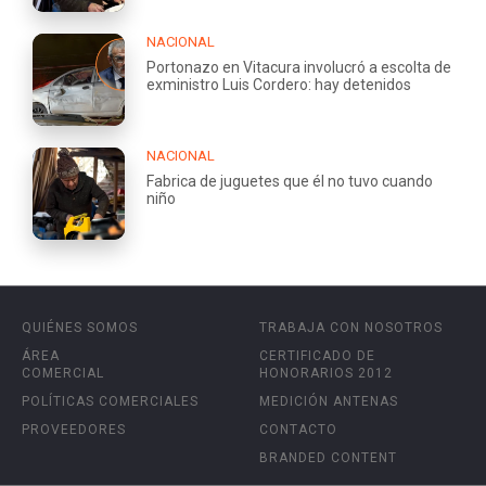
NACIONAL
Portonazo en Vitacura involucró a escolta de
exministro Luis Cordero: hay detenidos
NACIONAL
Fabrica de juguetes que él no tuvo cuando
niño
QUIÉNES SOMOS
TRABAJA CON NOSOTROS
ÁREA
CERTIFICADO DE
COMERCIAL
HONORARIOS 2012
POLÍTICAS COMERCIALES
MEDICIÓN ANTENAS
PROVEEDORES
CONTACTO
BRANDED CONTENT