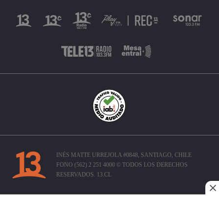
INÉS MATTE URREJOLA #0848, SANTIAGO, CHILE
FONO (562) 2 251 4000 © TODOS LOS DERECHOS
RESERVADOS. 13.CL