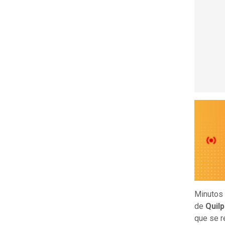
Minutos 
de
Quil
que se r