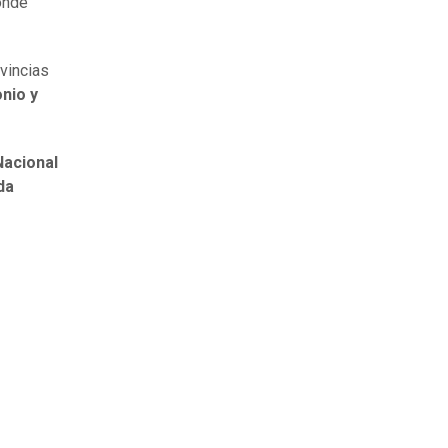
onde
vincias
nio y
acional
da