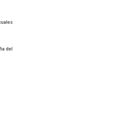
cuales
iña del