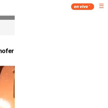
☰
hofer