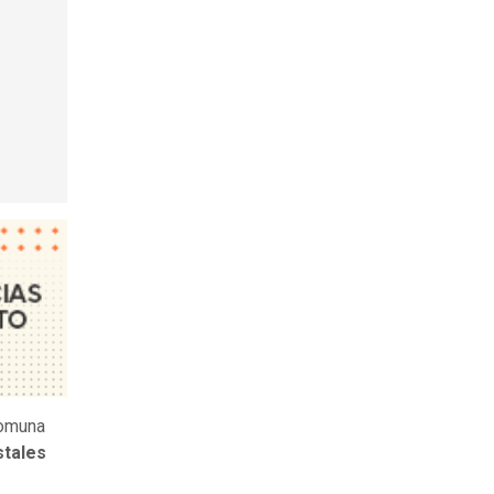
comuna
stales