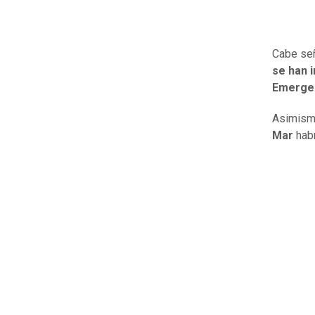
Cabe señ
se han 
Emergen
Asimismo
Mar
hab