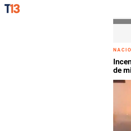
NACI
Incen
de m