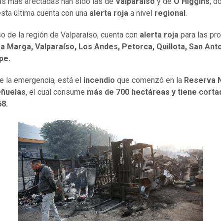
s más afectadas han sido las de
Valparaíso
y de
O'Higgins
, d
esta última cuenta con una
alerta roja
a nivel
regional
.
so de la región de Valparaíso, cuenta con
alerta roja
para las pro
 Marga, Valparaíso, Los Andes, Petorca, Quillota, San Anto
pe.
e la emergencia, está el
incendio
que comenzó en la
Reserva N
ñuelas
, el cual consume
más de 700 hectáreas y tiene corta
68.