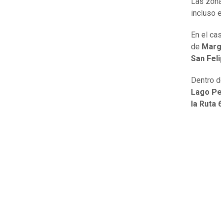
Las zona
incluso 
En el ca
de
Marga
San Feli
Dentro d
Lago Pe
la Ruta 