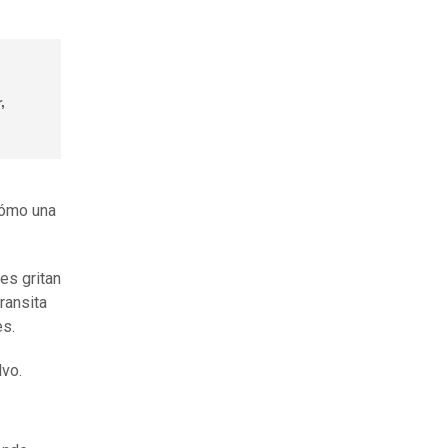
,
cómo una
es gritan
ransita
es.
lvo.