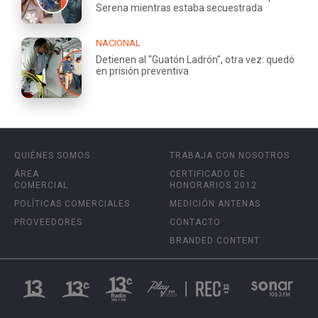
Serena mientras estaba secuestrada
NACIONAL
Detienen al "Guatón Ladrón", otra vez: quedó
en prisión preventiva
QUIÉNES SOMOS
TRABAJA CON NOSOTROS
ÁREA
CERTIFICADO DE
COMERCIAL
HONORARIOS 2012
POLÍTICAS COMERCIALES
MEDICIÓN ANTENAS
PROVEEDORES
CONTACTO
BRANDED CONTENT