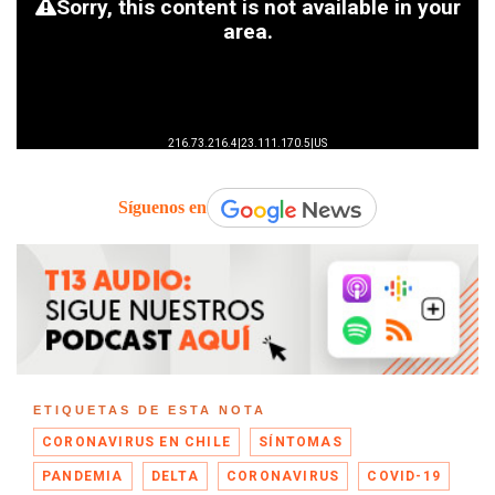
Síguenos en
ETIQUETAS DE ESTA NOTA
CORONAVIRUS EN CHILE
SÍNTOMAS
PANDEMIA
DELTA
CORONAVIRUS
COVID-19