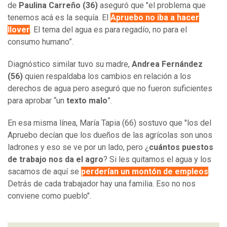
de
Paulina Carreño (36)
aseguró que "el problema que
tenemos acá es la sequía. El
Apruebo no iba a hacer
llover
. El tema del agua es para regadío, no para el
consumo humano”.
Diagnóstico similar tuvo su madre,
Andrea Fernández
(56)
quien respaldaba los cambios en relación a los
derechos de agua pero aseguró que no fueron suficientes
para aprobar “un
texto malo
”.
En esa misma línea, María Tapia (66) sostuvo que "los del
Apruebo decían que los dueños de las agrícolas son unos
ladrones y eso se ve por un lado, pero ¿
cuántos puestos
de trabajo nos da el agro
? Si les quitamos el agua y los
sacamos de aquí se
perderían un montón de empleos
.
Detrás de cada trabajador hay una familia. Eso no nos
conviene como pueblo".