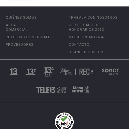
QUIÉNES SOMOS
TRABAJA CON NOSOTROS
ÁREA
CERTIFICADO DE
COMERCIAL
HONORARIOS 2012
POLÍTICAS COMERCIALES
MEDICIÓN ANTENAS
PROVEEDORES
CONTACTO
BRANDED CONTENT