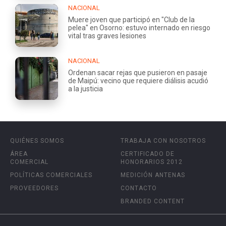
NACIONAL
Muere joven que participó en "Club de la
pelea" en Osorno: estuvo internado en riesgo
vital tras graves lesiones
NACIONAL
Ordenan sacar rejas que pusieron en pasaje
de Maipú: vecino que requiere diálisis acudió
a la justicia
QUIÉNES SOMOS
TRABAJA CON NOSOTROS
ÁREA
CERTIFICADO DE
COMERCIAL
HONORARIOS 2012
POLÍTICAS COMERCIALES
MEDICIÓN ANTENAS
PROVEEDORES
CONTACTO
BRANDED CONTENT